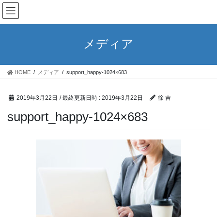
コ
ナ
ン
ビ
テ
ゲ
ン
ー
メディア
ツ
シ
へ
ョ
ス
ン
HOME
メディア
support_happy-1024×683
キ
に
ッ
移
プ
動
2019年3月22日
/ 最終更新日時 :
2019年3月22日
徐 吉
support_happy-1024×683