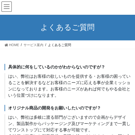
コ
ナ
ン
ビ
テ
ゲ
ン
ー
よくあるご質問
ツ
シ
へ
ョ
ス
ン
HOME
サービス案内
よくあるご質問
キ
に
ッ
移
プ
動
具体的に何をしているのかがわからないのですが？
はい、弊社はお客様の欲しいものを提供する・お客様の困ってい
ることを解決するなどお客様のニーズに応える事が企業ミッショ
ンになっております。お客様のニーズがあれば何でもやる会社と
いう位置づけになります。
オリジナル商品の開発をお願いしたいのですが？
はい、弊社は多岐に渡る部門がございますので企画からデザイ
ン、製品製作からパッケージング及びマーケティングまで一貫し
てワンストップにて対応する事が可能です。