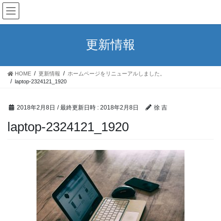
コ
ナ
ン
ビ
テ
ゲ
ン
ー
更新情報
ツ
シ
へ
ョ
ス
ン
HOME
更新情報
ホームページをリニューアルしました。
キ
に
laptop-2324121_1920
ッ
移
プ
動
2018年2月8日
/ 最終更新日時 :
2018年2月8日
徐 吉
laptop-2324121_1920