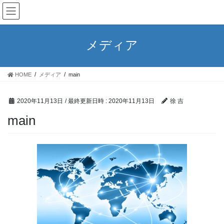
コ
ナ
ン
ビ
テ
ゲ
ン
ー
メディア
ツ
シ
へ
ョ
ス
ン
HOME
メディア
main
キ
に
ッ
移
プ
動
2020年11月13日
/ 最終更新日時 :
2020年11月13日
徐 吉
main